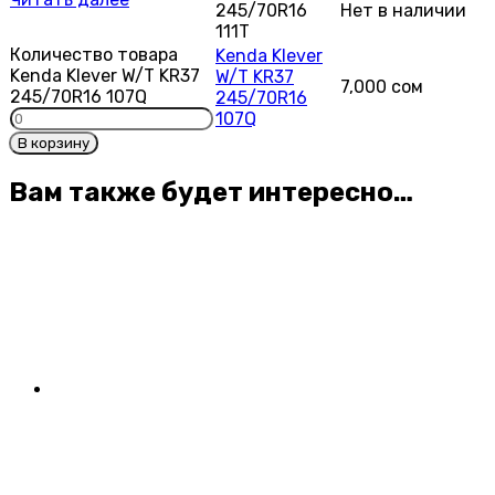
245/70R16
Нет в наличии
111T
Количество товара
Kenda Klever
Kenda Klever W/T KR37
W/T KR37
7,000
сом
245/70R16 107Q
245/70R16
107Q
В корзину
Вам также будет интересно…