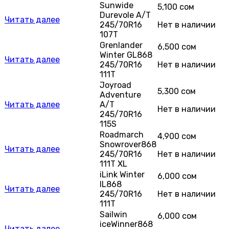
Sunwide
5,100
сом
Durevole A/T
Читать далее
245/70R16
Нет в наличии
107T
Grenlander
6,500
сом
Winter GL868
Читать далее
245/70R16
Нет в наличии
111T
Joyroad
5,300
сом
Adventure
Читать далее
A/T
Нет в наличии
245/70R16
115S
Roadmarch
4,900
сом
Snowrover868
Читать далее
245/70R16
Нет в наличии
111T XL
iLink Winter
6,000
сом
IL868
Читать далее
245/70R16
Нет в наличии
111T
Sailwin
6,000
сом
iceWinner868
Читать далее