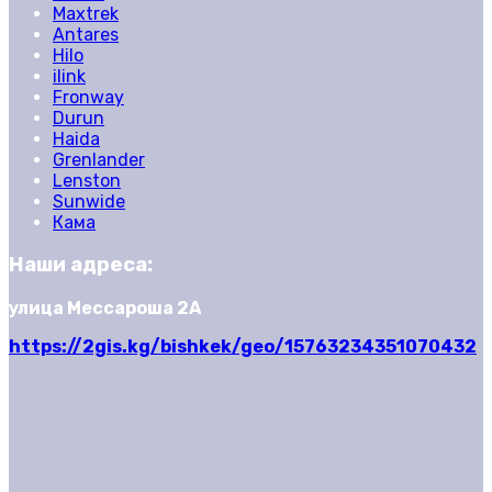
Maxtrek
Antares
Hilo
ilink
Fronway
Durun
Haida
Grenlander
Lenston
Sunwide
Кама
Наши адреса:
улица Мессароша 2А
https://2gis.kg/bishkek/geo/15763234351070432