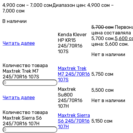
4,900
сом
–
7,000
сом
Диапазон цен: 4,900 сом –
7,000 сом
В наличии
5,700
сом
Первон
цена составляла
Kenda Klever
5,700 сом.
5,600
с
HP KR15
Читать далее
цена: 5,600 сом.
245/70R16
107S
Нет в наличии
Количество товара
Maxtrek Trek
Maxtrek Trek M7
M7 245/70R16
5,750
сом
245/70R16 107S
107S
Maxtrek
5,500
сом
Su800
Читать далее
245/70R16
Нет в наличии
107H
Количество товара
Maxtrek Sierra
Maxtrek Sierra S6
S6 245/70R16
5,150
сом
245/70R16 107H
107H