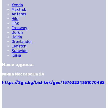
Kenda
Maxtrek
Antares
Hilo
ilink
Fronway
Durun
Haida
Grenlander
Lenston
Sunwide
Кама
Наши адреса:
улица Мессароша 2А
https://2gis.kg/bishkek/geo/15763234351070432