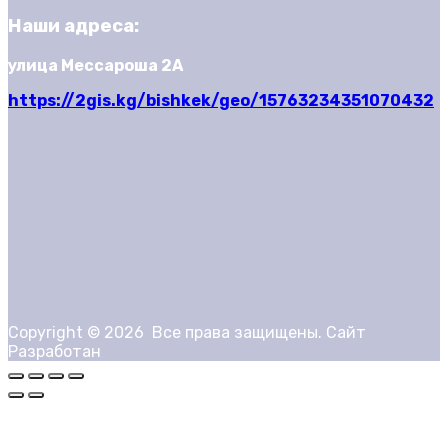
Наши адреса:
улица Мессароша 2А
https://2gis.kg/bishkek/geo/15763234351070432
Copyright ©
2026
Все права защищены. Сайт
Разработан