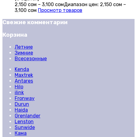
2,150
сом
–
3,100
сом
Диапазон цен: 2,150 сом –
3,100 сом
Просмотр товаров
Свежие комментарии
Корзина
Летние
Зимние
Всесезонные
Kenda
Maxtrek
Antares
Hilo
ilink
Fronway
Durun
Haida
Grenlander
Lenston
Sunwide
Кама