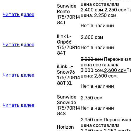
цена составляла
Sunwide
2,400 сом.
2,250
сом
Т
Rolit6
Читать далее
цена: 2,250 сом.
175/70R14
84T
Нет в наличии
Ilink L-
2,600
сом
Grip66
Читать далее
175/70R14
Нет в наличии
84T
3,000
сом
Первонача
цена составляла
iLink L-
3,000 сом.
2,600
сом
Т
Snow96
Читать далее
цена: 2,600 сом.
175/70R14
88T XL
Нет в наличии
Sunwide
2,750
сом
Snowide
Читать далее
175/70R14
Нет в наличии
84S
2,950
сом
Первоначал
цена составляла
Horizon
2,950 сом.
2,250
сом
Т