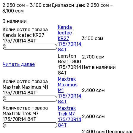
2,250
сом
–
3,100
сом
Диапазон цен: 2,250 сом –
3,100 сом
В наличии
Kenda
Количество товара
Icetec
Kenda Icetec KR27
KR27
3,100
сом
175/70R14 84T
175/70R14
84T
Lenston
2,700
сом
Bear L800
Читать далее
175/70R14
Нет в наличии
84T
Maxtrek
Количество товара
Maximus
Maxtrek Maximus M1
M1
2,400
сом
175/70R14 84T
175/70R14
84T
Количество товара
Maxtrek
Maxtrek Trek M7
Trek M7
2,600
сом
175/70R14 84T
175/70R14
84T
2,400
сом
Первонача