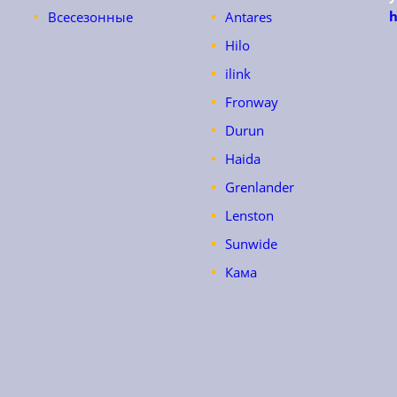
h
Всесезонные
Antares
Hilo
ilink
Fronway
Durun
Haida
Grenlander
Lenston
Sunwide
Кама