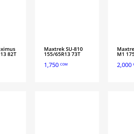
aximus
Maxtrek SU-810
Maxtr
13 82T
155/65R13 73T
M1 175
1,750
2,000
сом