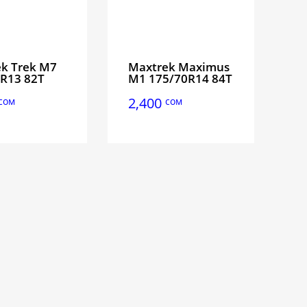
k Trek M7
Maxtrek Maximus
R13 82T
M1 175/70R14 84T
2,400
сом
сом