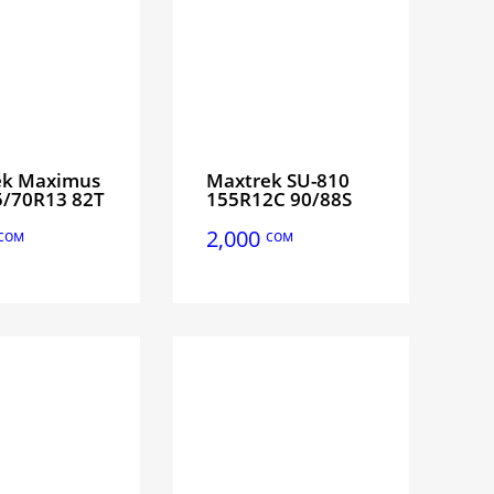
ek Maximus
Maxtrek SU-810
/70R13 82T
155R12C 90/88S
2,000
сом
сом