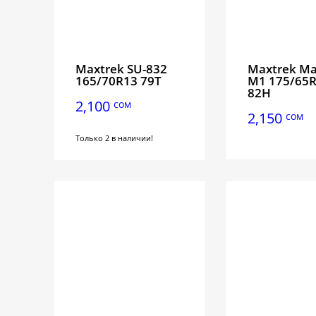
Maxtrek SU-832
Maxtrek M
165/70R13 79T
M1 175/65
82H
2,100
сом
2,150
сом
Только 2 в наличии!