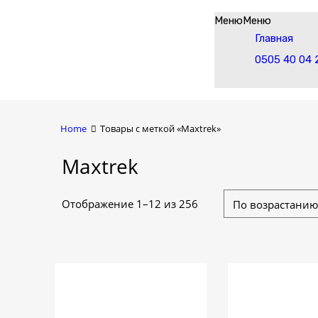
Skip
Меню
Меню
to
Главная
content
0505 40 04 
Home
Товары с меткой «Maxtrek»
Maxtrek
Цены:
Отображение 1–12 из 256
по
возрастанию