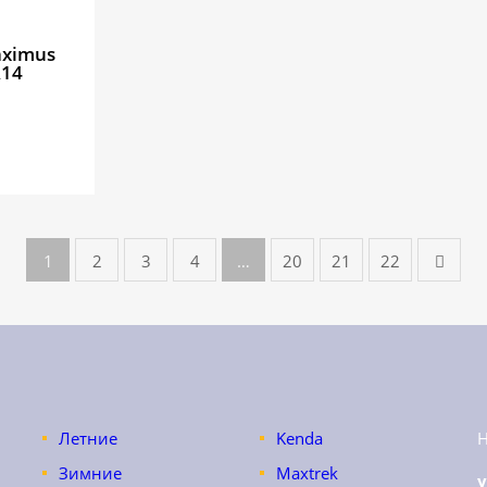
aximus
R14
1
2
3
4
…
20
21
22
Летние
Kenda
Зимние
Maxtrek