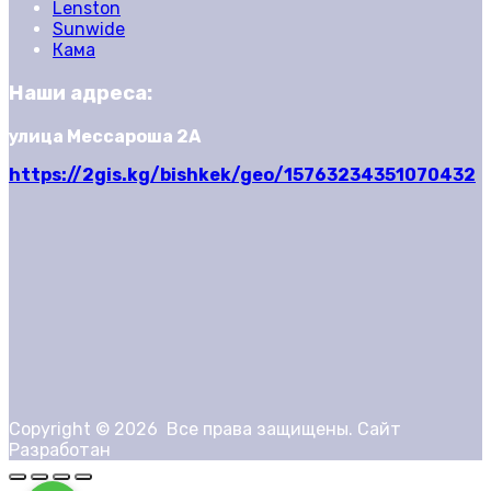
Lenston
Sunwide
Кама
Наши адреса:
улица Мессароша 2А
https://2gis.kg/bishkek/geo/15763234351070432
Copyright ©
2026
Все права защищены. Сайт
Разработан