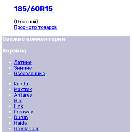
185/60R15
(0 оценок)
Просмотр товаров
Свежие комментарии
Корзина
Летние
Зимние
Всесезонные
Kenda
Maxtrek
Antares
Hilo
ilink
Fronway
Durun
Haida
Grenlander