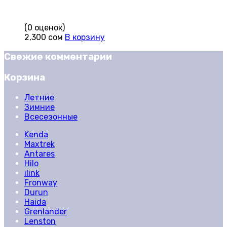
(0 оценок)
2,300
сом
В корзину
Свежие комментарии
Корзина
Летние
Зимние
Всесезонные
Kenda
Maxtrek
Antares
Hilo
ilink
Fronway
Durun
Haida
Grenlander
Lenston