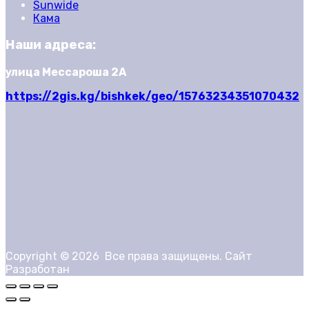
Sunwide
Кама
Наши адреса:
улица Мессароша 2А
https://2gis.kg/bishkek/geo/15763234351070432
Copyright ©
2026
Все права защищены. Сайт
Разработан