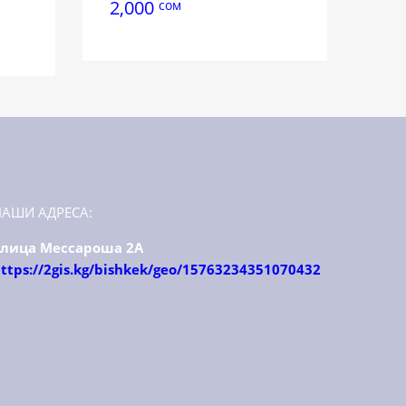
2,000
сом
НАШИ АДРЕСА:
улица Мессароша 2А
ttps://2gis.kg/bishkek/geo/15763234351070432