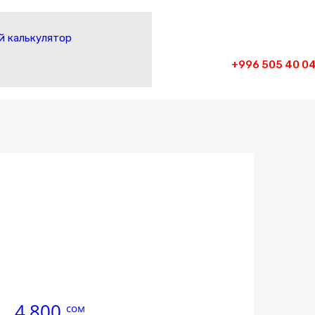
 калькулятор
+996 505 40 04
4,800
сом