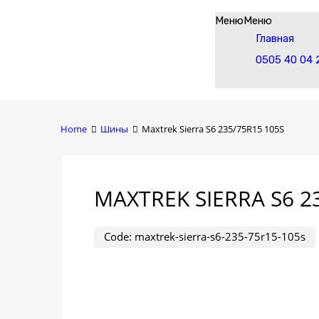
Skip
Меню
Меню
to
Главная
content
0505 40 04 
Home
Шины
Maxtrek Sierra S6 235/75R15 105S
MAXTREK SIERRA S6 2
Code:
maxtrek-sierra-s6-235-75r15-105s