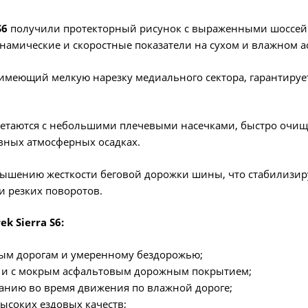
S6
получили протекторный рисунок с выраженными шоссей
амические и скоростные показатели на сухом и влажном а
имеющий мелкую нарезку медиального сектора, гарантирует
таются с небольшими плечевыми насечками, быстро очищаю
ивных атмосферных осадках.
вышению жесткости беговой дорожки шины, что стабилизи
 резких поворотов.
rek
Sierra
S
6:
вым дорогам и умеренному бездорожью;
ак и с мокрым асфальтовым дорожным покрытием;
анию во время движения по влажной дороге;
соких ездовых качеств;