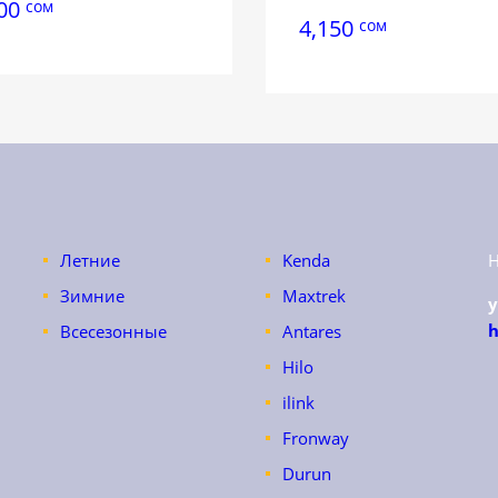
400
сом
4,150
сом
Летние
Kenda
Зимние
Maxtrek
h
Всесезонные
Antares
Hilo
ilink
Fronway
Durun