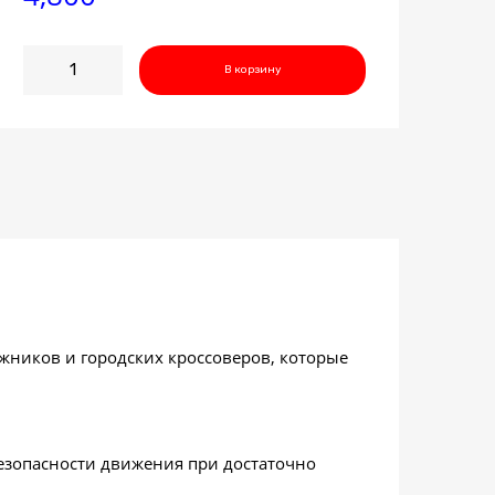
Количество
В корзину
товара
Maxtrek
Sierra
S6
235/75R15
105S
ников и городских кроссоверов, которые
езопасности движения при достаточно