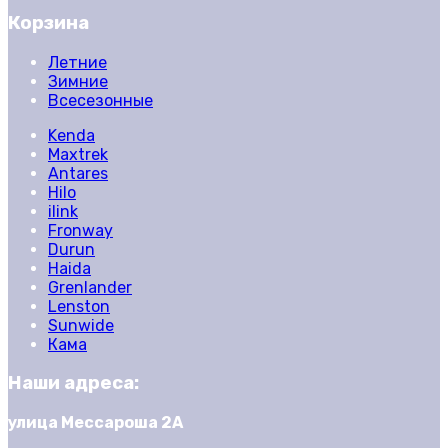
Корзина
Летние
Зимние
Всесезонные
Kenda
Maxtrek
Antares
Hilo
ilink
Fronway
Durun
Haida
Grenlander
Lenston
Sunwide
Кама
Наши адреса:
улица Мессароша 2А