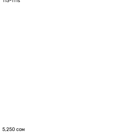
113-111s
5,250
сом