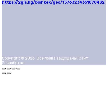
https://2gis.kg/bishkek/geo/15763234351070432
Copyright ©
2026
Все права защищены. Сайт
Разработан