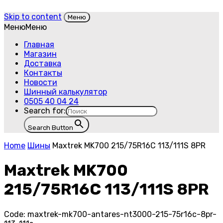
Skip to content
Меню
Меню
Меню
Главная
Магазин
Доставка
Контакты
Новости
Шинный калькулятор
0505 40 04 24
Search for:
Search Button
Home
Шины
Maxtrek MK700 215/75R16C 113/111S 8PR
Maxtrek MK700
215/75R16C 113/111S 8PR
Code:
maxtrek-mk700-antares-nt3000-215-75r16c-8pr-