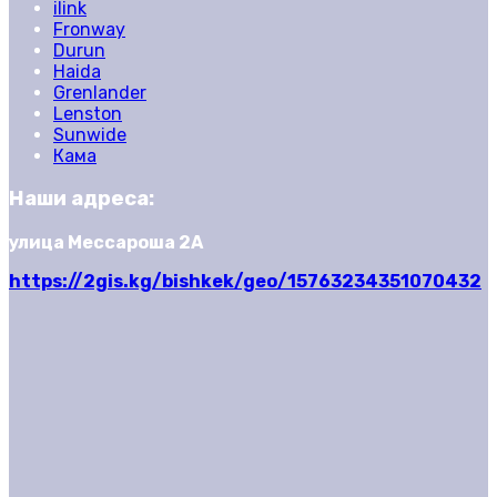
ilink
Fronway
Durun
Haida
Grenlander
Lenston
Sunwide
Кама
Наши адреса:
улица Мессароша 2А
https://2gis.kg/bishkek/geo/15763234351070432