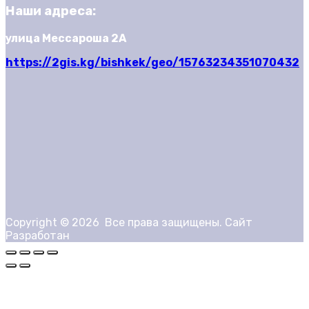
Наши адреса:
улица Мессароша 2А
https://2gis.kg/bishkek/geo/15763234351070432
Copyright ©
2026
Все права защищены. Сайт
Разработан