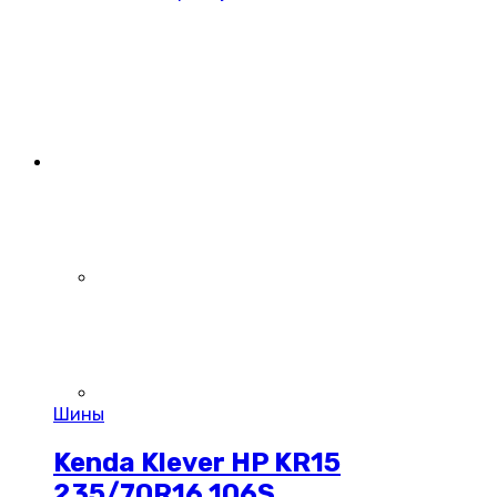
Шины
Kenda Klever HP KR15
235/70R16 106S