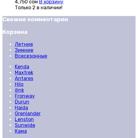
4,750
сом
В корзину
Только 2 в наличии!
Свежие комментарии
Корзина
Летние
Зимние
Всесезонные
Kenda
Maxtrek
Antares
Hilo
ilink
Fronway
Durun
Haida
Grenlander
Lenston
Sunwide
Кама