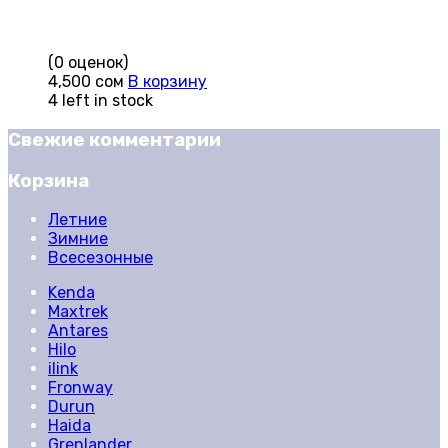
(0 оценок)
4,500
сом
В корзину
4 left in stock
Свежие комментарии
Корзина
Летние
Зимние
Всесезонные
Kenda
Maxtrek
Antares
Hilo
ilink
Fronway
Durun
Haida
Grenlander