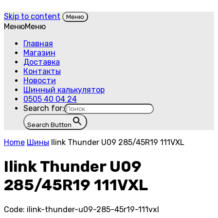
Skip to content
Меню
Меню
Меню
Главная
Магазин
Доставка
Контакты
Новости
Шинный калькулятор
0505 40 04 24
Search for:
Search Button
Home
Шины
Ilink Thunder U09 285/45R19 111VXL
Ilink Thunder U09
285/45R19 111VXL
Code:
ilink-thunder-u09-285-45r19-111vxl