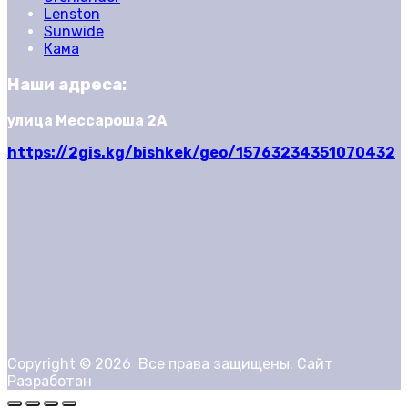
Lenston
Sunwide
Кама
Наши адреса:
улица Мессароша 2А
https://2gis.kg/bishkek/geo/15763234351070432
Copyright ©
2026
Все права защищены. Сайт
Разработан