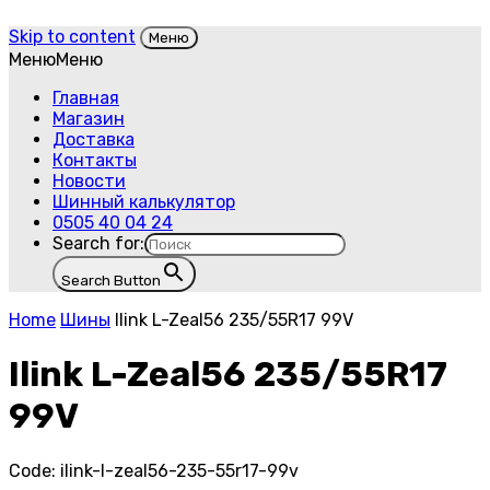
Skip to content
Меню
Меню
Меню
Главная
Магазин
Доставка
Контакты
Новости
Шинный калькулятор
0505 40 04 24
Search for:
Search Button
Home
Шины
Ilink L-Zeal56 235/55R17 99V
Ilink L-Zeal56 235/55R17
99V
Code:
ilink-l-zeal56-235-55r17-99v