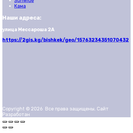
Sunwide
Кама
Наши адреса:
улица Мессароша 2А
https://2gis.kg/bishkek/geo/15763234351070432
Copyright ©
2026
Все права защищены. Сайт
Разработан