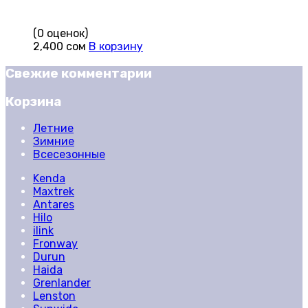
(0 оценок)
2,400
сом
В корзину
Свежие комментарии
Корзина
Летние
Зимние
Всесезонные
Kenda
Maxtrek
Antares
Hilo
ilink
Fronway
Durun
Haida
Grenlander
Lenston