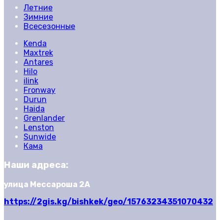
Летние
Зимние
Всесезонные
Kenda
Maxtrek
Antares
Hilo
ilink
Fronway
Durun
Haida
Grenlander
Lenston
Sunwide
Кама
Наши адреса:
улица Мессароша 2А
https://2gis.kg/bishkek/geo/15763234351070432