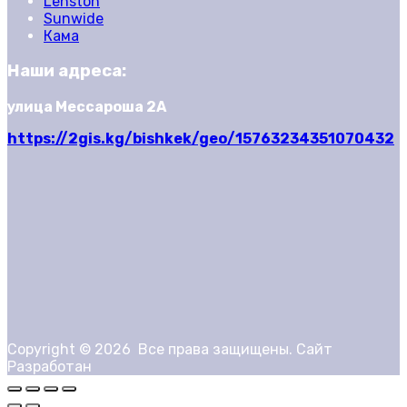
Lenston
Sunwide
Кама
Наши адреса:
улица Мессароша 2А
https://2gis.kg/bishkek/geo/15763234351070432
Copyright ©
2026
Все права защищены. Сайт
Разработан