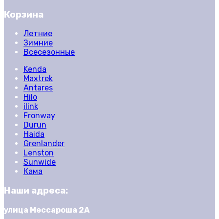
Корзина
Летние
Зимние
Всесезонные
Kenda
Maxtrek
Antares
Hilo
ilink
Fronway
Durun
Haida
Grenlander
Lenston
Sunwide
Кама
Наши адреса:
улица Мессароша 2А