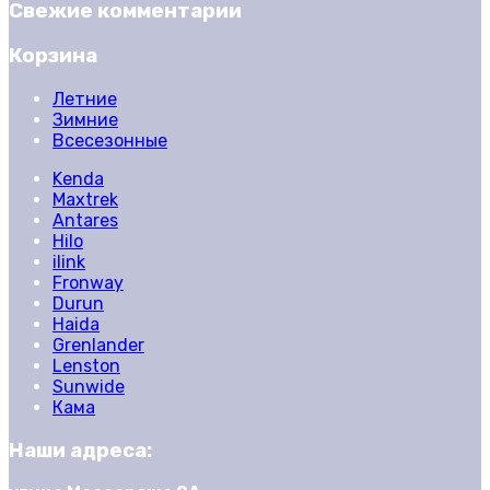
Свежие комментарии
Корзина
Летние
Зимние
Всесезонные
Kenda
Maxtrek
Antares
Hilo
ilink
Fronway
Durun
Haida
Grenlander
Lenston
Sunwide
Кама
Наши адреса: