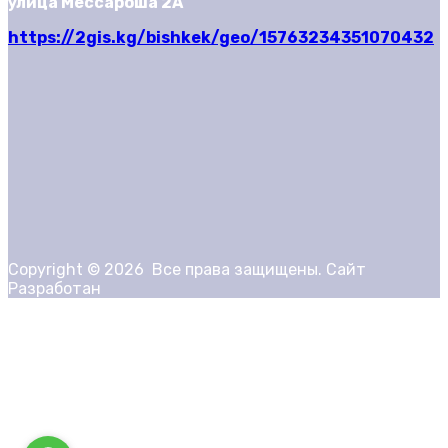
улица Мессароша 2А
https://2gis.kg/bishkek/geo/15763234351070432
Copyright ©
2026
Все права защищены. Сайт
Разработан