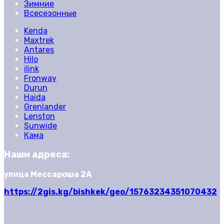
Зимние
Всесезонные
Kenda
Maxtrek
Antares
Hilo
ilink
Fronway
Durun
Haida
Grenlander
Lenston
Sunwide
Кама
Наши адреса:
улица Мессароша 2А
https://2gis.kg/bishkek/geo/15763234351070432