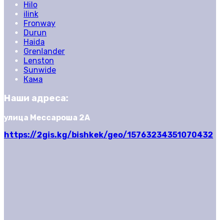
Hilo
ilink
Fronway
Durun
Haida
Grenlander
Lenston
Sunwide
Кама
Наши адреса:
улица Мессароша 2А
https://2gis.kg/bishkek/geo/15763234351070432