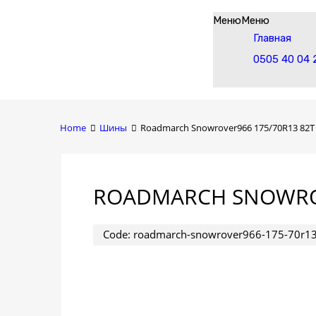
Skip
Меню
Меню
to
Главная
content
0505 40 04 
Home
Шины
Roadmarch Snowrover966 175/70R13 82T
ROADMARCH SNOWROV
Code:
roadmarch-snowrover966-175-70r13