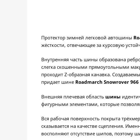
Протектор зимней легковой автошины
Ro
жёсткости, отвечающее за курсовую устой
Внутренняя часть шины образована ребр
слегка скошенными прямоугольными макро
проходит Z-образная канавка. Создаваем
придает шине
Roadmarch Snowrover 966
Внешняя плечевая область
шины
идентич
фигурными элементами, которые позволяю
Вся рабочая поверхность покрыта трёхм
сказывается на качестве сцепления. Име
восполняют отсутствие шипов, поэтому ш