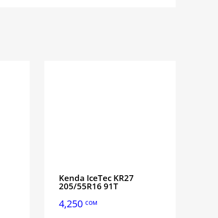
Kenda IceTec KR27
205/55R16 91T
4,250
сом