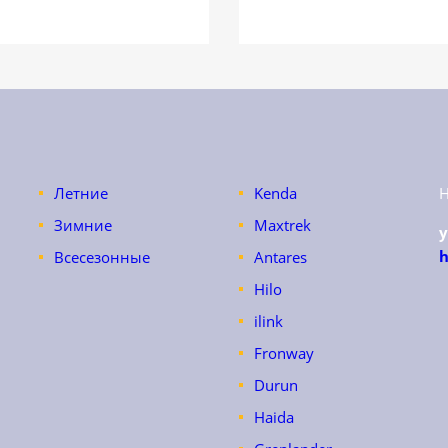
Летние
Kenda
Зимние
Maxtrek
h
Всесезонные
Antares
Hilo
ilink
Fronway
Durun
Haida