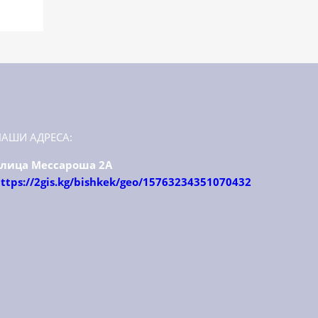
НАШИ АДРЕСА:
улица Мессароша 2А
ttps://2gis.kg/bishkek/geo/15763234351070432