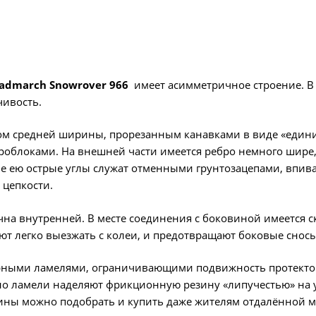
admarch Snowrover 966
имеет асимметричное строение. В
чивость.
ом средней ширины, прорезанным канавками в виде «едини
блоками. На внешней части имеется ребро немного шире, 
ые ею острые углы служат отменными грунтозацепами, впив
цепкости.
на внутренней. В месте соединения с боковиной имеется 
т легко выезжать с колеи, и предотвращают боковые сносы
ерными ламелями, ограничивающими подвижность протекто
нно ламели наделяют фрикционную резину «липучестью» на 
ины можно подобрать и купить даже жителям отдалённой м