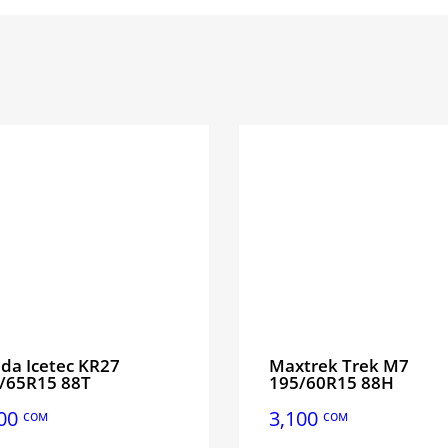
da Icetec KR27
Maxtrek Trek M7
/65R15 88T
195/60R15 88H
400
3,100
сом
сом