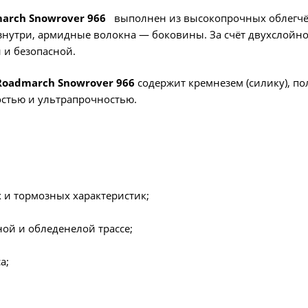
arch Snowrover 966
выполнен из высокопрочных облегчё
утри, армидные волокна — боковины. За счёт двухслойног
 и безопасной.
Roadmarch Snowrover 966
содержит кремнезем (силику), по
стью и ультрапрочностью.
 и тормозных характеристик;
ой и обледенелой трассе;
а;