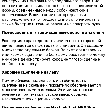
конструкция центрального продольного ребра. Оно
состоит из многочисленных блоков трапециевидной
формы, соединенных между собой жесткими
перемычками. В сочетании с их продольным
расположением это придает шине устойчивость, а
также быстрые и точные реакции на повороты руля.
Превосходные тягово-сцепные свойства на снегу
Еще одним характерным отличием протектора этой
шины является открытость его дизайна. Он содержит
множество отдельных блоков. За счет создаваемых
ими кромок сцепления и большому расстоянию между
ними она демонстрирует хорошие тягово-сцепные
свойства на снегу.
Хорошее сцепление на льду
Помимо блоков надежность и стабильность
сцепления на скользких покрытиях обеспечивается
многочисленными ламелями. Эти миниатюрные
элементы протектора, раскрываясь, образуют
несколько тысяч сцепных кромок.
Основные особенности Maxtrek Trek M900
Ice: