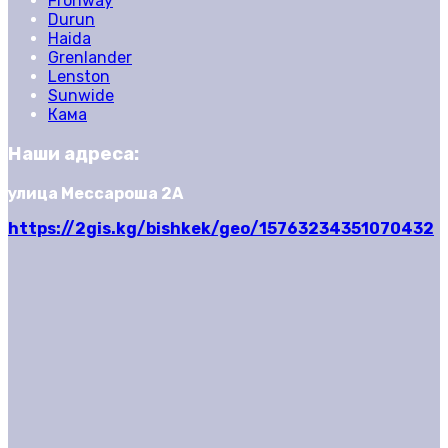
Fronway
Durun
Haida
Grenlander
Lenston
Sunwide
Кама
Наши адреса:
улица Мессароша 2А
https://2gis.kg/bishkek/geo/15763234351070432