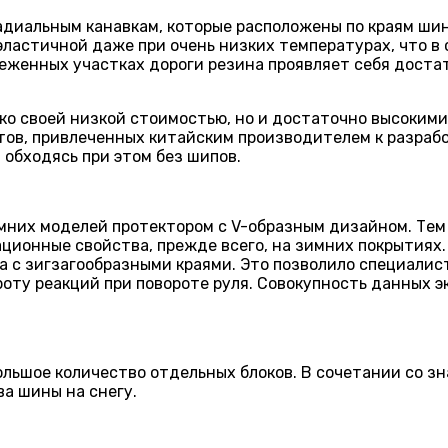
радиальным канавкам, которые расположены по краям ши
эластичной даже при очень низких температурах, что в
неженных участках дороги резина проявляет себя доста
ко своей низкой стоимостью, но и достаточно высоким
ов, привлеченных китайским производителем к разрабо
обходясь при этом без шипов.
них моделей протектором с V-образным дизайном. Тем 
ционные свойства, прежде всего, на зимних покрытиях.
ра с зигзагообразными краями. Это позволило специали
роту реакций при повороте руля. Совокупность данных 
ольшое количество отдельных блоков. В сочетании со 
а шины на снегу.