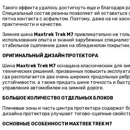
Такого эффекта удалось достигнуть еще и благодаря 
Специальный состав резины позволяет ей оставаться 
пятна контакта с асфальтом. Поэтому, даже на не зас
практичности и качестве.
Зимняя шина
Maxtrek Trek M7
привлекательно не толь
использования опыта и знаний зарубежных специалист
стабильное сцепление даже на обледенелом покрытии, 
ОРИГИНАЛЬНЫЙ ДИЗАЙН ПРОТЕКТОРА
Шина
Maxtrek Trek M7
оснащена классическим для зим
технических решений, призванных повысить эксплуата
где располагается два очень широких продольных реб
устойчивости, а также придать шине точность и быст
управления автомобилем на зимней дороге.
БОЛЬШОЕ КОЛИЧЕСТВО ОТДЕЛЬНЫХ БЛОКОВ
Плечевые зоны и часть центра протектора содержат б
дизайна протектора улучшает тягово-сцепные свойств
ОСНОВНЫЕ ОСОБЕННОСТИ MAXTREK TREK M7