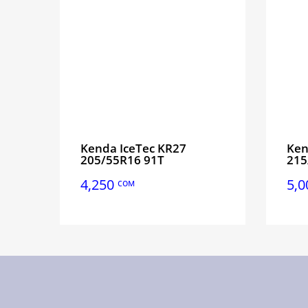
Kenda IceTec KR27
Ken
205/55R16 91T
215
4,250
5,
сом