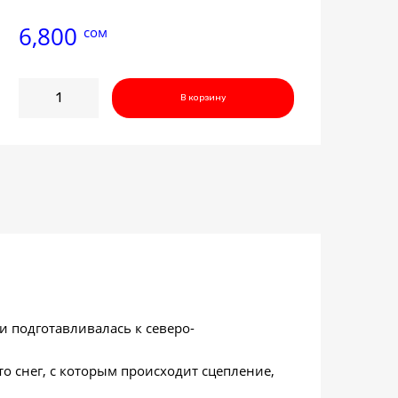
6,800
сом
Количество
В корзину
товара
Maxtrek
Trek
M7
235/60R18
107H
и подготавливалась к северо-
о снег, с которым происходит сцепление,