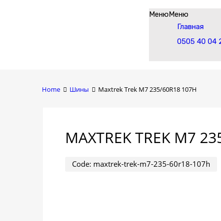
Skip
Меню
Меню
to
Главная
content
0505 40 04 
Home
Шины
Maxtrek Trek M7 235/60R18 107H
MAXTREK TREK M7 23
Code:
maxtrek-trek-m7-235-60r18-107h