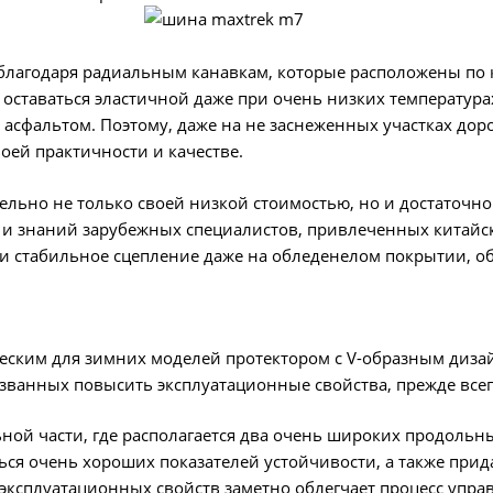
и благодаря радиальным канавкам, которые расположены по
оставаться эластичной даже при очень низких температурах
 асфальтом. Поэтому, даже на не заснеженных участках дор
оей практичности и качестве.
ельно не только своей низкой стоимостью, но и достаточ
а и знаний зарубежных специалистов, привлеченных китайс
и стабильное сцепление даже на обледенелом покрытии, об
ским для зимних моделей протектором с V-образным дизайн
ванных повысить эксплуатационные свойства, прежде всег
ной части, где располагается два очень широких продольны
ся очень хороших показателей устойчивости, а также прид
 эксплуатационных свойств заметно облегчает процесс упра