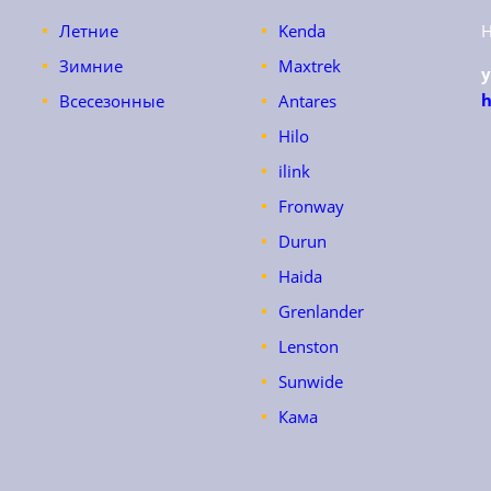
Летние
Kenda
Зимние
Maxtrek
h
Всесезонные
Antares
Hilo
ilink
Fronway
Durun
Haida
Grenlander
Lenston
Sunwide
Кама