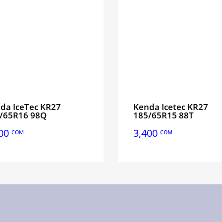
da IceTec KR27
Kenda Icetec KR27
/65R16 98Q
185/65R15 88T
000
3,400
сом
сом