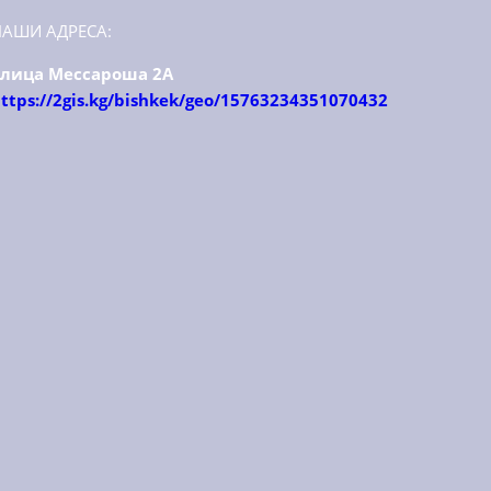
НАШИ АДРЕСА:
улица Мессароша 2А
ttps://2gis.kg/bishkek/geo/15763234351070432