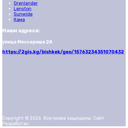
Grenlander
Lenston
Sunwide
Кама
Наши адреса:
улица Мессароша 2А
https://2gis.kg/bishkek/geo/15763234351070432
Copyright ©
2026
Все права защищены. Сайт
Разработан