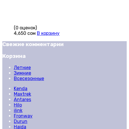
(0 оценок)
4,650
сом
В корзину
Свежие комментарии
Корзина
Летние
Зимние
Всесезонные
Kenda
Maxtrek
Antares
Hilo
ilink
Fronway
Durun
Haida