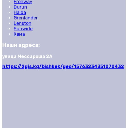
Fronway
Durun
Haida
Grenlander
Lenston
Sunwide
Кама
Наши адреса:
улица Мессароша 2А
https://2gis.kg/bishkek/geo/15763234351070432