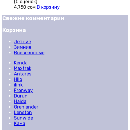
(0 оценок)
4,750
сом
В корзину
Свежие комментарии
Корзина
Летние
Зимние
Всесезонные
Kenda
Maxtrek
Antares
Hilo
ilink
Fronway
Durun
Haida
Grenlander
Lenston
Sunwide
Кама