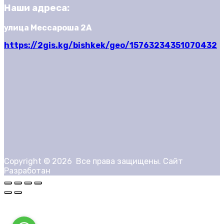
Наши адреса:
улица Мессароша 2А
https://2gis.kg/bishkek/geo/15763234351070432
Copyright ©
2026
Все права защищены. Сайт
Разработан