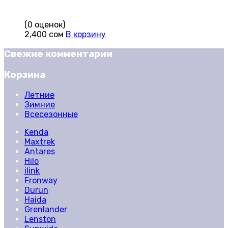
(0 оценок)
2,400
сом
В корзину
Свежие комментарии
Корзина
Летние
Зимние
Всесезонные
Kenda
Maxtrek
Antares
Hilo
ilink
Fronway
Durun
Haida
Grenlander
Lenston