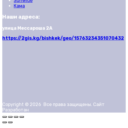
Sunwide
Кама
Наши адреса:
улица Мессароша 2А
https://2gis.kg/bishkek/geo/15763234351070432
Copyright ©
2026
Все права защищены. Сайт
Разработан