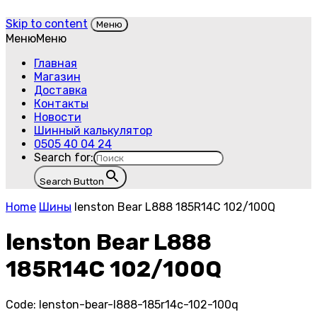
Skip to content
Меню
Меню
Меню
Главная
Магазин
Доставка
Контакты
Новости
Шинный калькулятор
0505 40 04 24
Search for:
Search Button
Home
Шины
lenston Bear L888 185R14C 102/100Q
lenston Bear L888
185R14C 102/100Q
Code:
lenston-bear-l888-185r14c-102-100q