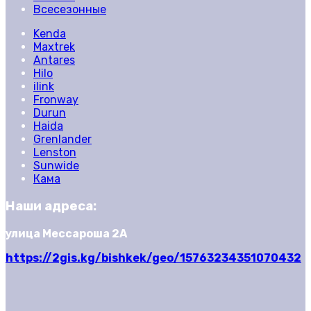
Всесезонные
Kenda
Maxtrek
Antares
Hilo
ilink
Fronway
Durun
Haida
Grenlander
Lenston
Sunwide
Кама
Наши адреса:
улица Мессароша 2А
https://2gis.kg/bishkek/geo/15763234351070432