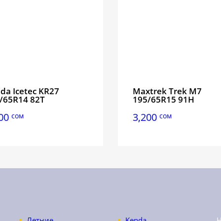
da Icetec KR27
Maxtrek Trek M7
/65R14 82T
195/65R15 91H
100
3,200
сом
сом
Летние
Kenda