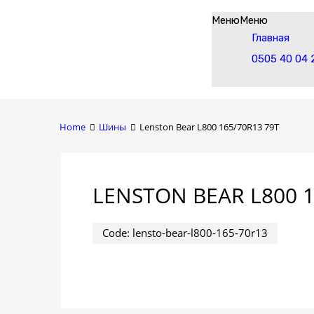
Skip
Меню
Меню
to
Главная
content
0505 40 04 
Home
Шины
Lenston Bear L800 165/70R13 79T
LENSTON BEAR L800 1
Code:
lensto-bear-l800-165-70r13