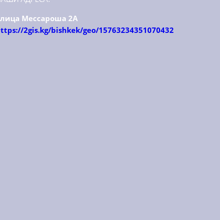
улица Мессароша 2А
ttps://2gis.kg/bishkek/geo/15763234351070432