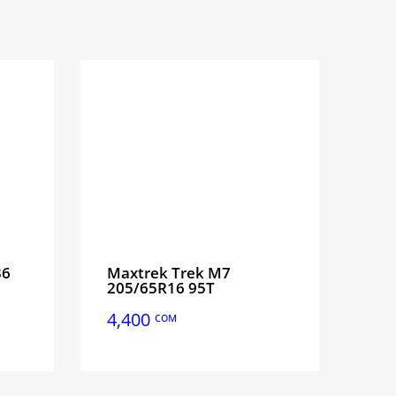
36
Maxtrek Trek M7
205/65R16 95T
4,400
сом