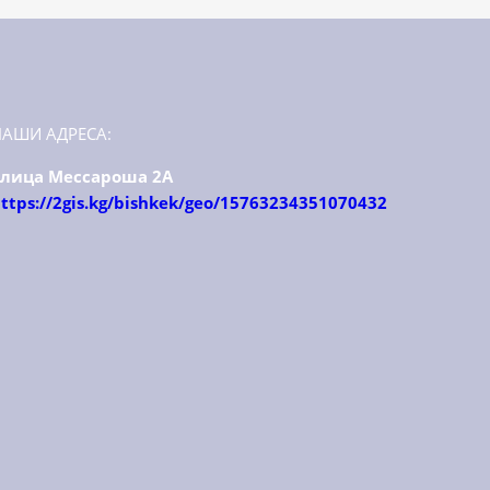
НАШИ АДРЕСА:
улица Мессароша 2А
ttps://2gis.kg/bishkek/geo/15763234351070432