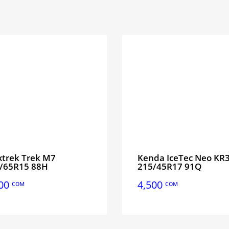
trek Trek M7
Kenda IceTec Neo KR
/65R15 88H
215/45R17 91Q
100
4,500
сом
сом