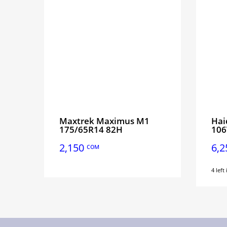
Maxtrek Maximus M1
Hai
175/65R14 82H
10
2,150
6,
сом
4 left