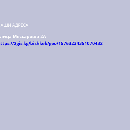
НАШИ АДРЕСА:
улица Мессароша 2А
ttps://2gis.kg/bishkek/geo/15763234351070432