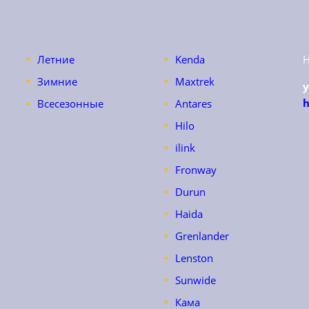
Летние
Kenda
Зимние
Maxtrek
h
Всесезонные
Antares
Hilo
ilink
Fronway
Durun
Haida
Grenlander
Lenston
Sunwide
Кама