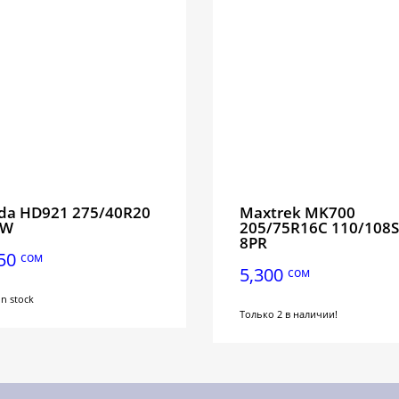
da HD921 275/40R20
Maxtrek MK700
6W
205/75R16C 110/108S
8PR
250
сом
5,300
сом
 in stock
Только 2 в наличии!