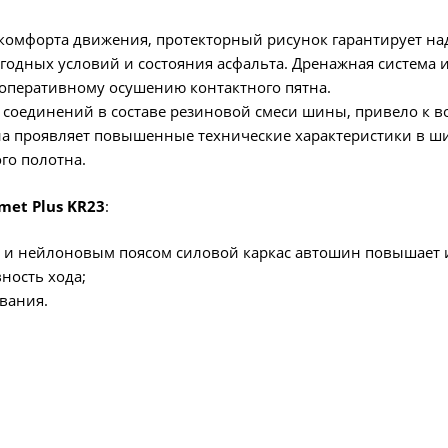
комфорта движения, протекторный рисунок гарантирует на
огодных условий и состояния асфальта. Дренажная система
 оперативному осушению контактного пятна.
оединений в составе резиновой смеси шины, привело к во
ина проявляет повышенные технические характеристики в ш
го полотна.
et Plus KR23
:
 нейлоновым поясом силовой каркас автошин повышает и
ность хода;
вания.