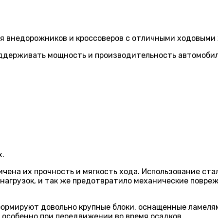
я внедорожников и кроссоверов с отличными ходовыми
ддерживать мощность и производительность автомобиле
х.
чена их прочность и мягкость хода. Использование ста
нагрузок, и так же предотвратило механические повре
ормируют довольно крупные блоки, оснащенные ламеля
 особенно при передвижении во время осадков.