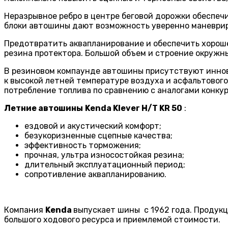
Неразрывное ребро в центре беговой дорожки обеспеч
блоки автошины дают возможность уверенно маневриров
Предотвратить аквапланирование и обеспечить хорош
резина протектора. Большой объем и строение окружны
В резиновом компаунде автошины присутствуют иннова
к высокой летней температуре воздуха и асфальтовог
потребление топлива по сравнению с аналогами конку
Летние автошины
Kenda Klever H/T KR 50
:
ездовой и акустический комфорт;
безукоризненные сцепные качества;
эффективность торможения;
прочная, ультра износостойкая резина;
длительный эксплуатационный период;
сопротивление аквапланированию.
Компания
Kenda
выпускает шины с 1962 года. Продукц
большого ходового ресурса и приемлемой стоимости.