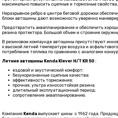
максимально повысить сцепные и тормозные свойства,
Неразрывное ребро в центре беговой дорожки обеспеч
блоки автошины дают возможность уверенно маневриров
Предотвратить аквапланирование и обеспечить хорош
резина протектора. Большой объем и строение окружны
В резиновом компаунде автошины присутствуют иннова
к высокой летней температуре воздуха и асфальтовог
потребление топлива по сравнению с аналогами конку
Летние автошины
Kenda Klever H/T KR 50
:
ездовой и акустический комфорт;
безукоризненные сцепные качества;
эффективность торможения;
прочная, ультра износостойкая резина;
длительный эксплуатационный период;
сопротивление аквапланированию.
Компания
Kenda
выпускает шины с 1962 года. Продукц