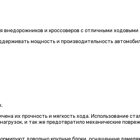
я внедорожников и кроссоверов с отличными ходовыми
ддерживать мощность и производительность автомобиле
х.
чена их прочность и мягкость хода. Использование ста
нагрузок, и так же предотвратило механические повре
ормируют довольно крупные блоки, оснащенные ламеля