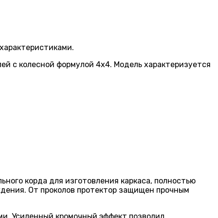
 характеристиками.
й с колесной формулой 4х4. Модель характеризуется
льного корда для изготовления каркаса, полностью
ждения. От проколов протектор защищен прочным
ми. Усиленный кромочный эффект позволил