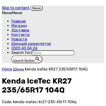
Skip to content
Меню
Меню
Меню
Главная
Магазин
Доставка
Контакты
Новости
Шинный калькулятор
0505 40 04 24
Search for:
Search Button
Home
Шины
Kenda IceTec KR27 235/65R17 104Q
Kenda IceTec KR27
235/65R17 104Q
Code:
kenda-icetec-kr27-235-65r17-104q