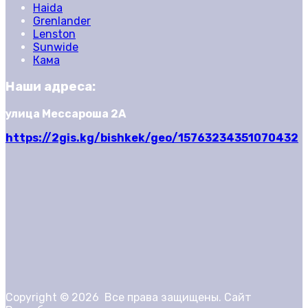
Haida
Grenlander
Lenston
Sunwide
Кама
Наши адреса:
улица Мессароша 2А
https://2gis.kg/bishkek/geo/15763234351070432
Copyright ©
2026
Все права защищены. Сайт