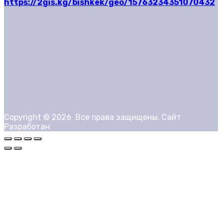
https://2gis.kg/bishkek/geo/15763234351070432
Copyright ©
2026
Все права защищены. Сайт
Разработан