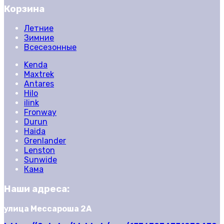
Корзина
Летние
Зимние
Всесезонные
Kenda
Maxtrek
Antares
Hilo
ilink
Fronway
Durun
Haida
Grenlander
Lenston
Sunwide
Кама
Наши адреса:
улица Мессароша 2А