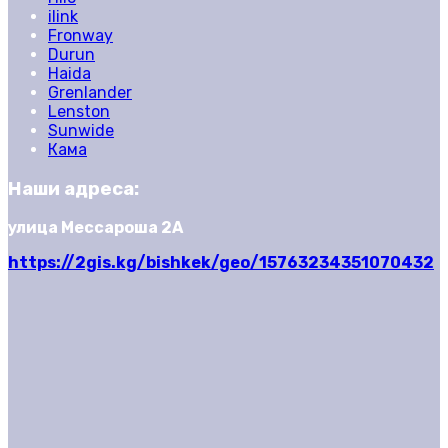
ilink
Fronway
Durun
Haida
Grenlander
Lenston
Sunwide
Кама
Наши адреса:
улица Мессароша 2А
https://2gis.kg/bishkek/geo/15763234351070432