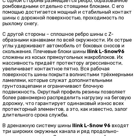
С одной стороны размещается ребро, образованное
ромбовидными отдельно стоящими блоками. С его
помощью достигается мощный и стабильный контакт
шины с дорожной поверхностью, проходимость по
рыхлому снегу.
С другой стороны – сплошное ребро шины с Z-
образными канавками по всей окружности. Их острые
углы удерживают автомобиль от боковых сносов и
скольжения. Плечевые блоки шины
Ilink L-Snow96
сложены из косых прямоугольных макроблоков. Их
массивность придаёт протектору агрессивности,
увеличивает контактное пятно. Вся рабочая
поверхность шины покрыта волнистыми трёхмерными
ламелями, которые служат дополнительными
грунтозацепами и ограничивают блочную
подвижность. Округлый профиль резины позволяет
более равномерно распределить нагрузку на беговую
дорожку, что гарантирует одинаковый износ всех
протекторный элементов, а это, как известно, залог
длительного срока службы.
В дренажную систему шины
Ilink L-Snow 96
входят
три широких окружных канала и ряд продольно-