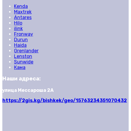
Kenda
Maxtrek
Antares
Hilo
ilink
Fronway
Durun
Haida
Grenlander
Lenston
Sunwide
Кама
Наши адреса:
улица Мессароша 2А
https://2gis.kg/bishkek/geo/15763234351070432