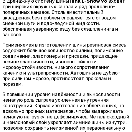
В дренажную систему шины
Ilink L-Snow 96
входят
три широких окружных канала и ряд продольно-
поперечных канавок. Столь вместительный
аквадренаж без проблем справляется с отводом
снежной шуги и водо-ледяной жидкости,
обеспечивая уверенную езду без слэшпленинга и
заносов.
Применяемая в изготовлении шины резиновая смесь
содержит большое количество силики, полимерные
соединения, эластомеры и присадки, придающие
резине эластичности, износостойкости,
морозоустойчивости, низкого сопротивления
качению и ультрапрочности. Автошины не дубеют
при сильном морозе, противостоят проколам и
порезам.
В повышении уровня надёжности и выносливости
немалую роль сыграла усиленная внутренняя
конструкция. Каркас изготовлен из облегчённых, но
довольно прочных материалов, чтобы выдерживать
немалую нагрузку, не деформируясь. Металлокордный
и нейлоновый слой укрепляет зимние шины изнутри,
позволяя сохранять неизменной их первоначальную