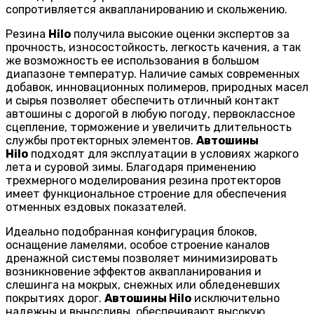
сопротивляется аквапланированию и скольжению.
Резина
Hilo
получила высокие оценки экспертов за
прочность, износостойкость, легкость качения, а так
же возможность ее использования в большом
диапазоне температур. Наличие самых современных
добавок, инновационных полимеров, природных масел
и сырья позволяет обеспечить отличный контакт
автошины с дорогой в любую погоду, первоклассное
сцепление, торможение и увеличить длительность
службы протекторных элементов.
Автошины
Hilo
подходят для эксплуатации в условиях жаркого
лета и суровой зимы. Благодаря применению
трехмерного моделирования резина протекторов
имеет функциональное строение для обеспечения
отменных ездовых показателей.
Идеально подобранная конфигурация блоков,
оснащение ламелями, особое строение каналов
дренажной системы позволяет минимизировать
возникновение эффектов аквапланирования и
слешинга на мокрых, снежных или обледеневших
покрытиях дорог.
Автошины Hilo
исключительно
надежны и выносливы, обеспечивают высокую