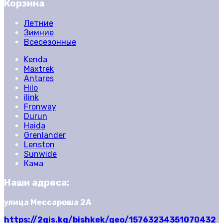
Корзина
Летние
Зимние
Всесезонные
Kenda
Maxtrek
Antares
Hilo
ilink
Fronway
Durun
Haida
Grenlander
Lenston
Sunwide
Кама
Наши адреса:
улица Мессароша 2А
https://2gis.kg/bishkek/geo/15763234351070432