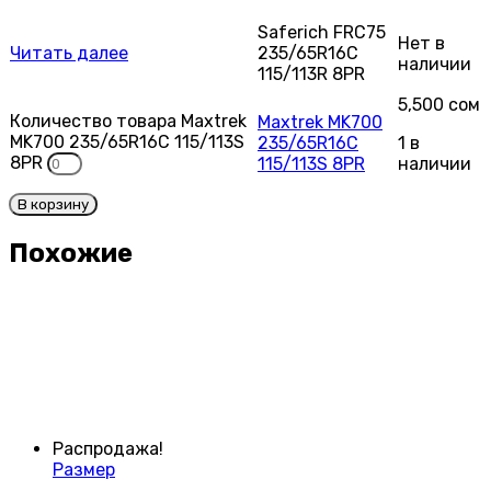
Saferich FRC75
Нет в
Читать далее
235/65R16C
наличии
115/113R 8PR
5,500
сом
Количество товара Maxtrek
Maxtrek MK700
MK700 235/65R16C 115/113S
235/65R16C
1 в
8PR
115/113S 8PR
наличии
В корзину
Похожие
Распродажа!
Размер