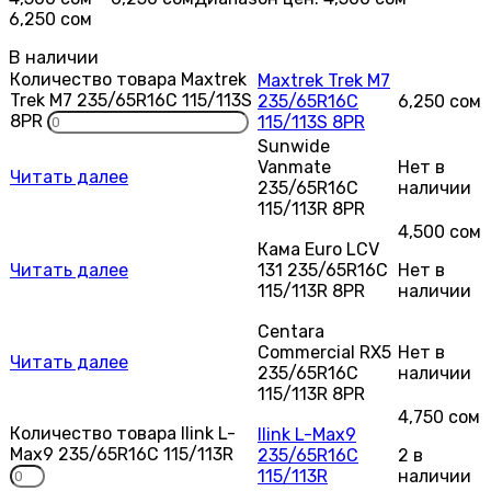
6,250 сом
В наличии
Количество товара Maxtrek
Maxtrek Trek M7
Trek M7 235/65R16C 115/113S
235/65R16C
6,250
сом
8PR
115/113S 8PR
Sunwide
Vanmate
Нет в
Читать далее
235/65R16C
наличии
115/113R 8PR
4,500
сом
Кама Euro LCV
Читать далее
131 235/65R16C
Нет в
115/113R 8PR
наличии
Centara
Commercial RX5
Нет в
Читать далее
235/65R16C
наличии
115/113R 8PR
4,750
сом
Количество товара Ilink L-
Ilink L-Max9
Max9 235/65R16C 115/113R
235/65R16C
2 в
115/113R
наличии