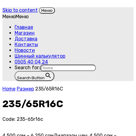
Skip to content
Меню
Меню
Меню
Главная
Магазин
Доставка
Контакты
Новости
Шинный калькулятор
0505 40 04 24
Search for:
Search Button
Home
Размер
235/65R16C
235/65R16C
Code:
235-65r16c
4,500
сом
–
6,250
сом
Диапазон цен: 4,500 сом –