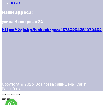
Кама
Наши адреса:
улица Мессароша 2А
https://2gis.kg/bishkek/geo/15763234351070432
Copyright ©
2026
Все права защищены. Сайт
Разработан