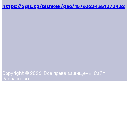
https://2gis.kg/bishkek/geo/15763234351070432
Copyright ©
2026
Все права защищены. Сайт
Разработан