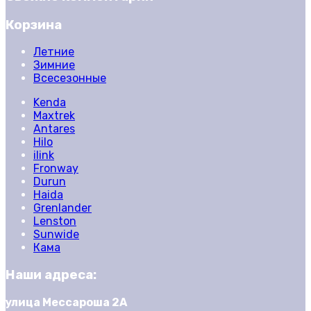
Корзина
Летние
Зимние
Всесезонные
Kenda
Maxtrek
Antares
Hilo
ilink
Fronway
Durun
Haida
Grenlander
Lenston
Sunwide
Кама
Наши адреса:
улица Мессароша 2А