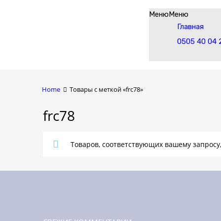
Skip
Меню
Меню
to
Главная
content
0505 40 04 
Home
Товары с меткой «frc78»
frc78
Товаров, соответствующих вашему запросу,