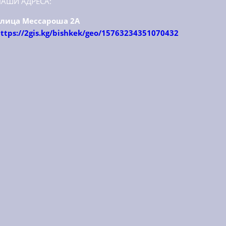
НАШИ АДРЕСА:
улица Мессароша 2А
ttps://2gis.kg/bishkek/geo/15763234351070432