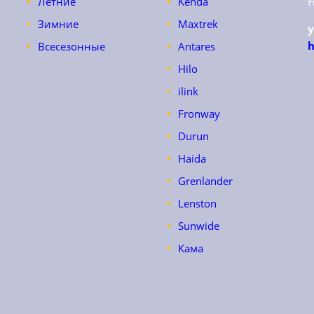
Летние
Kenda
Зимние
Maxtrek
h
Всесезонные
Antares
Hilo
ilink
Fronway
Durun
Haida
Grenlander
Lenston
Sunwide
Кама