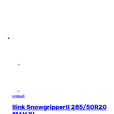
новый
Ilink SnowgripperII 285/50R20