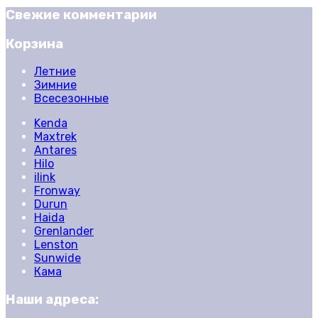
Свежие комментарии
Корзина
Летние
Зимние
Всесезонные
Kenda
Maxtrek
Antares
Hilo
ilink
Fronway
Durun
Haida
Grenlander
Lenston
Sunwide
Кама
Наши адреса: