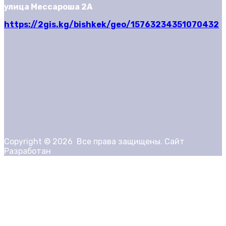
улица Мессароша 2А
https://2gis.kg/bishkek/geo/15763234351070432
Copyright ©
2026
Все права защищены. Сайт
Разработан