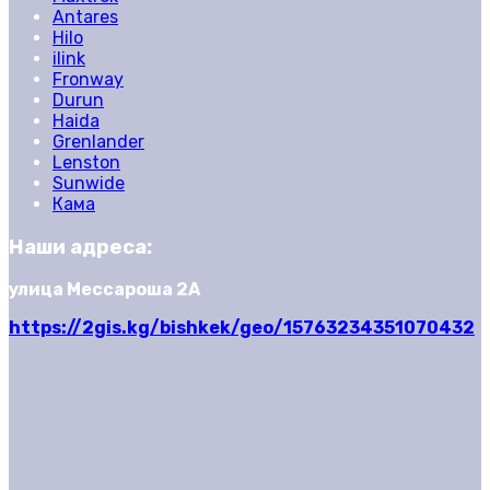
Antares
Hilo
ilink
Fronway
Durun
Haida
Grenlander
Lenston
Sunwide
Кама
Наши адреса:
улица Мессароша 2А
https://2gis.kg/bishkek/geo/15763234351070432