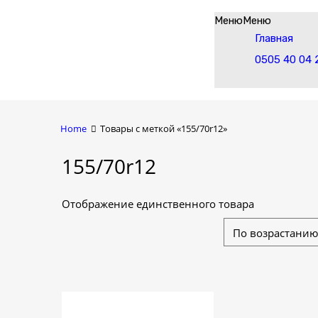
Skip
Меню
Меню
to
Главная
content
0505 40 04 
Home
Товары с меткой «155/70r12»
155/70r12
Отображение единственного товара