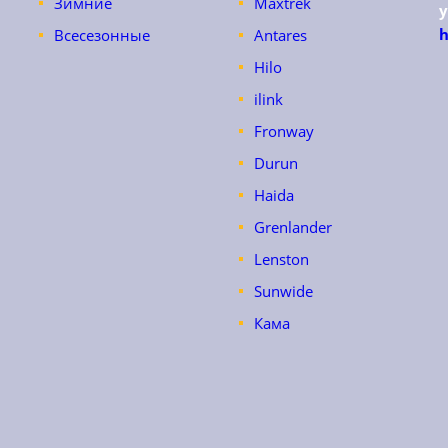
Зимние
Maxtrek
h
Всесезонные
Antares
Hilo
ilink
Fronway
Durun
Haida
Grenlander
Lenston
Sunwide
Кама