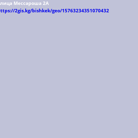
улица Мессароша 2А
ttps://2gis.kg/bishkek/geo/15763234351070432