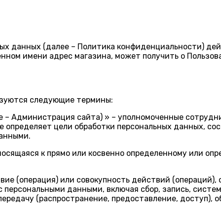
х данных (далее – Политика конфиденциальности) дей
ном имени адрес магазина, может получить о Пользова
ьзуются следующие термины:
е – Администрация сайта) » – уполномоченные сотрудни
е определяет цели обработки персональных данных, со
данными.
тносящаяся к прямо или косвенно определенному или оп
твие (операция) или совокупность действий (операций)
с персональными данными, включая сбор, запись, систе
 передачу (распространение, предоставление, доступ), 