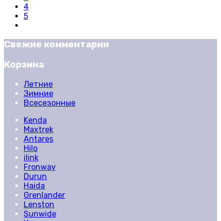
4
5
Свежие комментарии
Корзина
Летние
Зимние
Всесезонные
Kenda
Maxtrek
Antares
Hilo
ilink
Fronway
Durun
Haida
Grenlander
Lenston
Sunwide