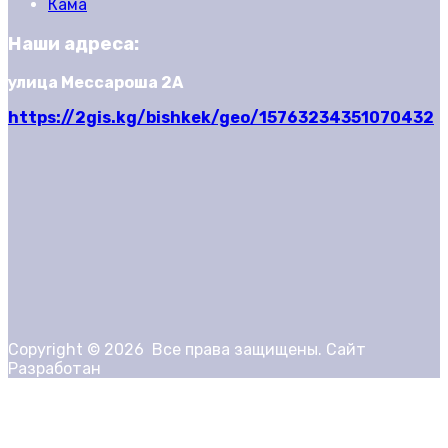
Кама
Наши адреса:
улица Мессароша 2А
https://2gis.kg/bishkek/geo/15763234351070432
Copyright ©
2026
Все права защищены. Сайт
Разработан