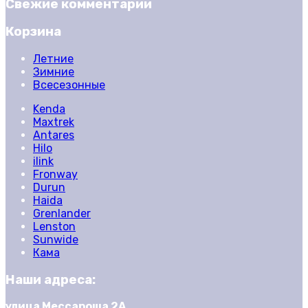
Свежие комментарии
Корзина
Летние
Зимние
Всесезонные
Kenda
Maxtrek
Antares
Hilo
ilink
Fronway
Durun
Haida
Grenlander
Lenston
Sunwide
Кама
Наши адреса:
улица Мессароша 2А