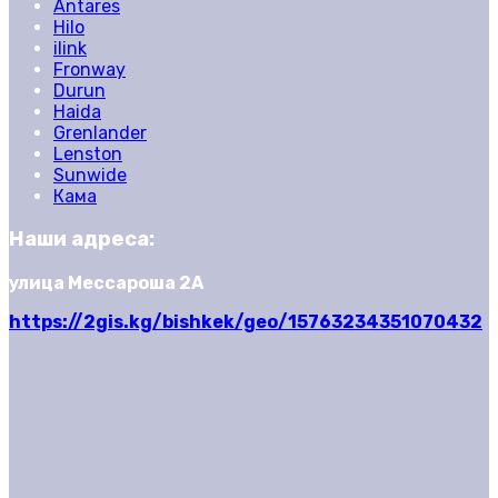
Antares
Hilo
ilink
Fronway
Durun
Haida
Grenlander
Lenston
Sunwide
Кама
Наши адреса:
улица Мессароша 2А
https://2gis.kg/bishkek/geo/15763234351070432