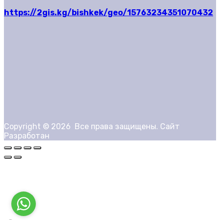
https://2gis.kg/bishkek/geo/15763234351070432
Copyright ©
2026
Все права защищены. Сайт
Разработан