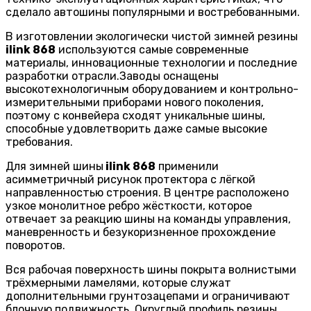
сделало автошины популярными и востребованными.
В изготовлении экологически чистой зимней резины
ilink 868
используются самые современные
материалы, инновационные технологии и последние
разработки отрасли.Заводы оснащены
высокотехнологичным оборудованием и контрольно-
измерительными приборами нового поколения,
поэтому с конвейера сходят уникальные шины,
способные удовлетворить даже самые высокие
требования.
Для зимней шины
ilink 868
применили
асимметричный рисунок протектора с лёгкой
направленностью строения. В центре расположено
узкое монолитное ребро жёсткости, которое
отвечает за реакцию шины на команды управления,
маневренность и безукоризненное прохождение
поворотов.
Вся рабочая поверхность шины покрыта волнистыми
трёхмерными ламелями, которые служат
дополнительными грунтозацепами и ограничивают
блочную подвижность. Округлый профиль резины