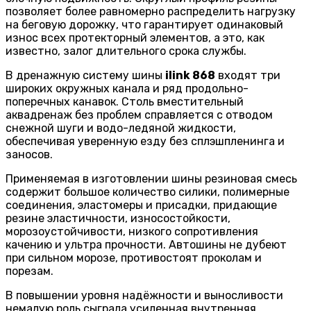
позволяет более равномерно распределить нагрузку
на беговую дорожку, что гарантирует одинаковый
износ всех протекторный элементов, а это, как
известно, залог длительного срока службы.
В дренажную систему шины
ilink 868
входят три
широких окружных канала и ряд продольно-
поперечных канавок. Столь вместительный
аквадренаж без проблем справляется с отводом
снежной шуги и водо-ледяной жидкости,
обеспечивая уверенную езду без сплэшпленинга и
заносов.
Применяемая в изготовлении шины резиновая смесь
содержит большое количество силики, полимерные
соединения, эластомеры и присадки, придающие
резине эластичности, износостойкости,
морозоустойчивости, низкого сопротивления
качению и ультра прочности. Автошины не дубеют
при сильном морозе, противостоят проколам и
порезам.
В повышении уровня надёжности и выносливости
немалую роль сыграла усиленная внутренняя