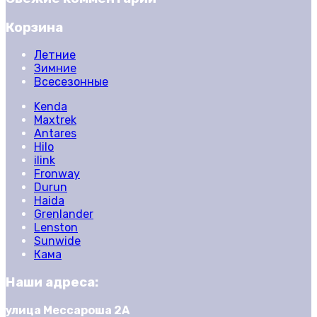
Корзина
Летние
Зимние
Всесезонные
Kenda
Maxtrek
Antares
Hilo
ilink
Fronway
Durun
Haida
Grenlander
Lenston
Sunwide
Кама
Наши адреса:
улица Мессароша 2А