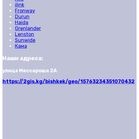
ilink
Fronway
Durun
Haida
Grenlander
Lenston
Sunwide
Кама
Наши адреса:
улица Мессароша 2А
https://2gis.kg/bishkek/geo/15763234351070432