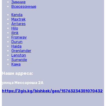
Зимние
Всесезонные
Kenda
Maxtrek
Antares
Hilo
ilink
Fronway
Durun
Haida
Grenlander
Lenston
Sunwide
Кама
Наши адреса:
улица Мессароша 2А
https://2gis.kg/bishkek/geo/15763234351070432